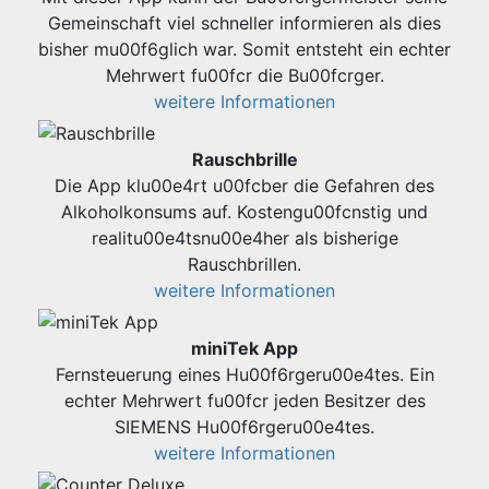
Gemeinschaft viel schneller informieren als dies
bisher mu00f6glich war. Somit entsteht ein echter
Mehrwert fu00fcr die Bu00fcrger.
weitere Informationen
Rauschbrille
Die App klu00e4rt u00fcber die Gefahren des
Alkoholkonsums auf. Kostengu00fcnstig und
realitu00e4tsnu00e4her als bisherige
Rauschbrillen.
weitere Informationen
miniTek App
Fernsteuerung eines Hu00f6rgeru00e4tes. Ein
echter Mehrwert fu00fcr jeden Besitzer des
SIEMENS Hu00f6rgeru00e4tes.
weitere Informationen