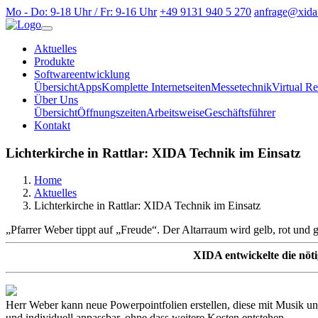
Mo - Do: 9-18 Uhr / Fr: 9-16 Uhr
+49 9131 940 5 270
anfrage@xida
Aktuelles
Produkte
Softwareentwicklung
Übersicht
Apps
Komplette Internetseiten
Messetechnik
Virtual Re
Über Uns
Übersicht
Öffnungszeiten
Arbeitsweise
Geschäftsführer
Kontakt
Lichterkirche in Rattlar: XIDA Technik im Einsatz
Home
Aktuelles
Lichterkirche in Rattlar: XIDA Technik im Einsatz
„Pfarrer Weber tippt auf „Freude“. Der Altarraum wird gelb, rot und g
XIDA entwickelte die nöt
Herr Weber kann neue Powerpointfolien erstellen, diese mit Musik und
und individuell anpassbar, ohne dass weitere Kosten entstehen.