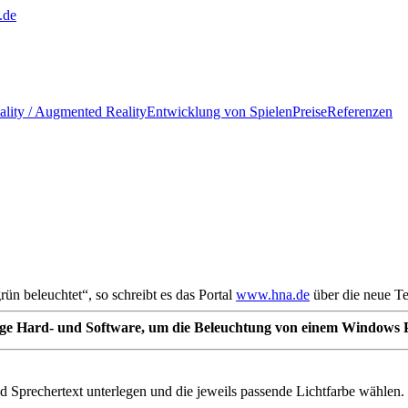
.de
ality / Augmented Reality
Entwicklung von Spielen
Preise
Referenzen
rün beleuchtet“, so schreibt es das Portal
www.hna.de
über die neue Te
ige Hard- und Software, um die Beleuchtung von einem Windows 
 Sprechertext unterlegen und die jeweils passende Lichtfarbe wählen. So