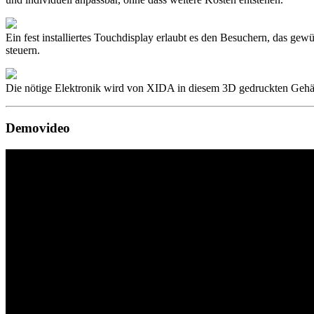
Ein fest installiertes Touchdisplay erlaubt es den Besuchern, das g
steuern.
Die nötige Elektronik wird von XIDA in diesem 3D gedruckten Gehäu
Demovideo